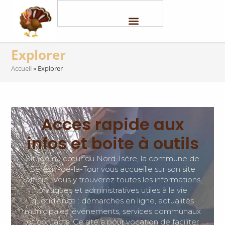
Explorer
Accueil
»
Explorer
Acces rapide aux
infos et boite à outils
Située au cœur du Nord-Isère, la commune de
Sérézin-de-la-Tour vous accueille sur son site
officiel. Vous y trouverez toutes les informations
pratiques et administratives utiles à la vie
quotidienne : démarches en ligne, actualités
municipales, événements, services communaux
et contacts. Ce site a pour vocation de faciliter