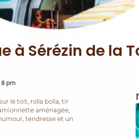
e à Sérézin de la 
18 pm
le toit, rolla bolla, tir
r camionnette aménagée,
humour, tendresse et un