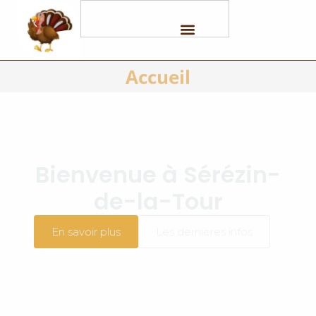
Accueil
Bienvenue à Sérézin-
de-la-Tour
En savoir plus
Les dernières infos